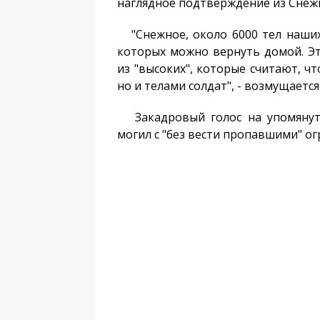
наглядное подтверждение из Снеж
"Снежное, около 6000 тел наших 
которых можно вернуть домой. Эт
из "высоких", которые считают, ч
но и телами солдат", - возмущаетс
Закадровый голос на упомянуто
могил с "без вести пропавшими" о