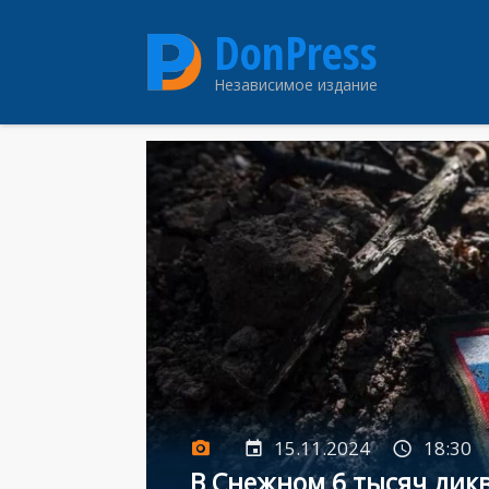
Перейти
DonPress
к
основному
Независимое издание
содержанию
15.11.2024
18:30
В Снежном 6 тысяч лик