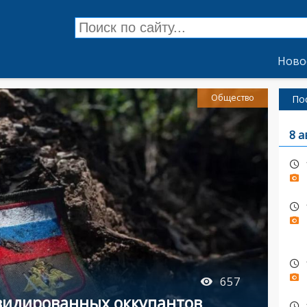
Ново
Общество
По
8 а
657
видированных оккупантов