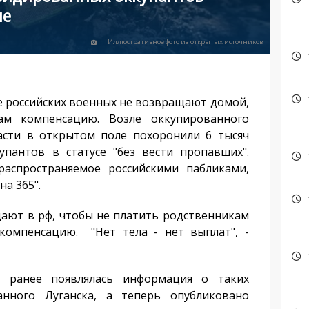
ле
Иллюстративное фото из открытых источников
 российских военных не возвращают домой,
ам компенсацию. Возле оккупированного
асти в открытом поле похоронили 6 тысяч
упантов в статусе "без вести пропавших".
распространяемое российскими пабликами,
на 365".
ют в рф, чтобы не платить родственникам
омпенсацию. "Нет тела - нет выплат", -
ранее появлялась информация о таких
анного Луганска, а теперь опубликовано