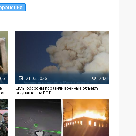
оронения
66
21.03.2026
242
е
Силы обороны поразили военные объекты
тов
оккупантов на ВОТ