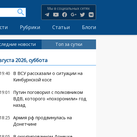
Мы в социальных сетях
сти
Рубрики
Статьи
Блоги
следние новости
Топ за сутки
вгуста 2026, суббота
19:40
В ВСУ рассказали о ситуации на
Кинбурнской косе
19:01
Путин поговорил с полковником
ВДВ, которого «похоронили» год
назад
18:25
Армия рф продвинулась на
Донетчине
18:05
В оккупированном Донецке