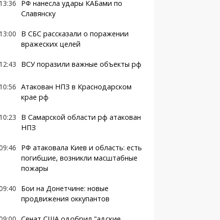
13:36
РФ нанесла удары КАБами по
Славянску
13:00
В СБС рассказали о поражении
вражеских целей
12:43
ВСУ поразили важные объекты рф
10:56
Атакован НПЗ в Краснодарском
крае рф
10:23
В Самарской области рф атакован
НПЗ
09:46
РФ атаковала Киев и область: есть
погибшие, возникли масштабные
пожары
09:40
Бои на Донетчине: новые
продвижения оккупантов
09:00
Сенат США одобрил "адские