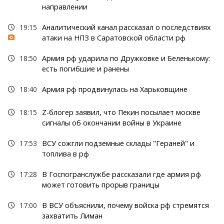
направлении
19:15
Аналитический канал рассказал о последствиях
атаки на НПЗ в Саратовской области рф
18:50
Армия рф ударила по Дружковке и Беленькому:
есть погибшие и ранены
18:40
Армия рф продвинулась на Харьковщине
18:15
Z-блогер заявил, что Пекин посылает москве
сигналы об окончании войны в Украине
17:53
ВСУ сожгли подземные склады "Гераней" и
топлива в рф
17:28
В Госпогранслужбе рассказали где армия рф
может готовить прорыв границы
17:00
В ВСУ объяснили, почему войска рф стремятся
захватить Лиман