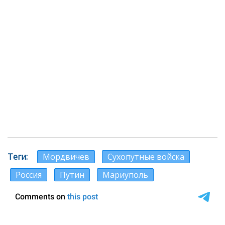
Теги
Мордвичев
Сухопутные войска
Россия
Путин
Мариуполь