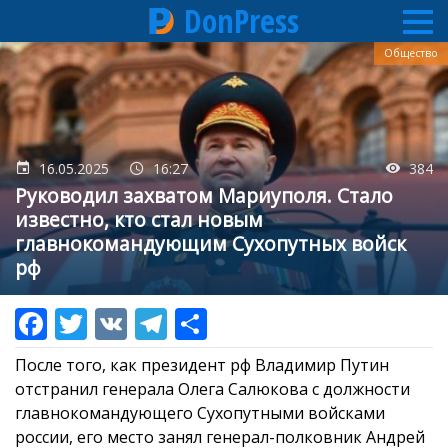
DonPress
Перейти
Общество
к
основному
содержанию
16.05.2025
16:27
384
Руководил захватом Мариуполя. Стало
известно, кто стал новым
главнокомандующим Сухопутных войск
рф
После того, как президент рф Владимир Путин
отстранил генерала Олега Салюкова с должности
главнокомандующего Сухопутными войсками
россии, его место занял генерал-полковник Андрей