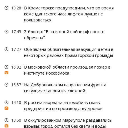
18:28
В Краматорске предупредили, что во время
комендантского часа лифтом лучше не
пользоваться
17:45
Z-блогер: "В затяжной войне рф просто
обречена"
17:27
Объявлена обязательная эвакуация детей в
некоторых районах Краматорской громады
16:32
В московской области произошел пожар в
институте Роскосмоса
15:57
На Добропольском направлении фронта
ситуация становится сложной
14:10
В россии взорвали автомобиль главы
предприятия по производству дронов
13:50
В оккупированном Мариуполе раздавались
взрывы: город остался без света и воды