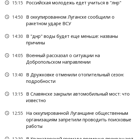
15:15
Российская молодежь едет учиться в "лнр"
14:50
В оккупированном Луганске сообщили о
ракетном ударе ВСУ
14:30
В "днр" воды будет еще меньше: названы
причины
14:05
Военный рассказал о ситуации на
Добропольском направлении
13:40
В Дружковке отменили отопительный сезон:
подробности
13:15
В Славянске закрыли автомобильный мост: что
известно
12:55
На оккупированной Луганщине общественным
организациям запретили проводить поисковые
работы
12:30
В Краматорской громаде временно прекращают