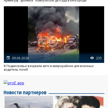
Армия рф "уронила" бомбу возле детсада в Белгороде
09.06.2026
235
В Подмосковье взорвали авто в микрорайоне для военных:
водитель погиб
Новости партнеров