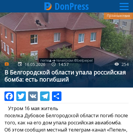
DonPress
Перейти
Происшествия
к
основному
содержанию
16.05.2026
14:57
254
В Белгородской области упала российская
бомба: есть погибший
Утром 16 мая житель
поселка Дубовое Белгородской области погиб после
того, как на его дом упала российская авиабомба.
Об этом сообщил местный телеграм-канал «Пепел»,