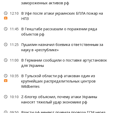
замороженных активов рф
12:10
В Уфе после атаки украинских БПЛА пожар на
НПЗ
11:45
В Генштабе рассказали о поражении ряда
объектов рф
11:25
Пушилин назначил боевика ответственным за
науку в «республике»
11:00
В Германии сообщили о поставке артустановок
для Украины
10:35
В Тульской области рф атакован один из
крупнейших распределительных центров
Wildberries
10:10
Z-блогер объяснил, почему атаки Украины
наносят тяжелый удар экономике рф
09:50
Власти рф меняют правила провоза ГСМ через