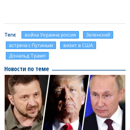
Теги
война Украина россия
Зеленский
встреча с Путиным
визит в США
Дональд Трамп
Новости по теме