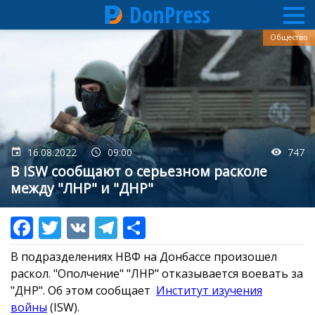
DonPress
Перейти
Общество
к
основному
содержанию
16.08.2022
09:00
747
В ISW сообщают о серьезном расколе
между "ЛНР" и "ДНР"
В подразделениях НВФ на Донбассе произошел
раскол. "Ополчение" "ЛНР" отказывается воевать за
"ДНР". Об этом сообщает
Институт изучения
войны
(ISW).