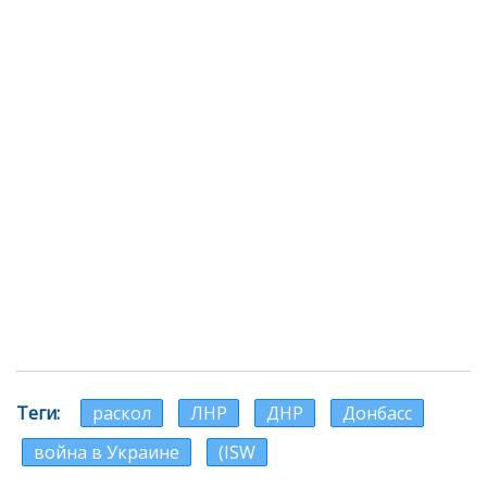
Теги
раскол
ЛНР
ДНР
Донбасс
война в Украине
(ISW