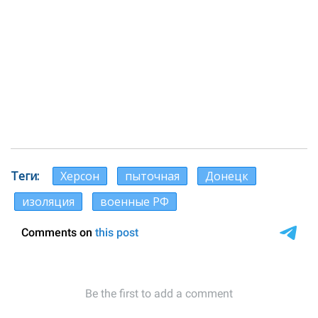
Теги
Херсон
пыточная
Донецк
изоляция
военные РФ