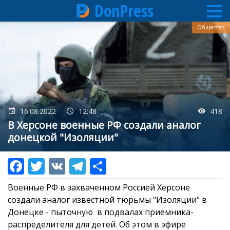
DonPress
Перейти
Общество
к
основному
содержанию
16.08.2022
12:48
418
В Херсоне военные РФ создали аналог
донецкой "Изоляции"
Военные РФ в захваченном Россией Херсоне
создали аналог известной тюрьмы "Изоляции" в
Донецке - пыточную в подвалах приемника-
распределителя для детей. Об этом в эфире