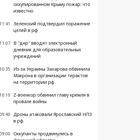
оккупированном Крыму пожар: что
известно
11:41
Зеленский подтвердил поражение
целей в рф
11:07
В "днр" вводят электронный
дневник для образовательных
учреждений
10:35
Из-за Украины Захарова обвинила
Макрона в организации терактов
на территории рф
10:10
Z-военкор обвинил главу кремля в
провале войны
09:40
Дроны атаковали Ярославский НПЗ
в рф
09:00
Оккупанты продвинулись в