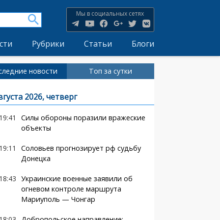
Мы в социальных сетях
сти
Рубрики
Статьи
Блоги
следние новости
Топ за сутки
вгуста 2026, четверг
19:41
Силы обороны поразили вражеские
объекты
19:11
Соловьев прогнозирует рф судьбу
Донецка
18:43
Украинские военные заявили об
огневом контроле маршрута
Мариуполь — Чонгар
18:03
Добропольское направление: