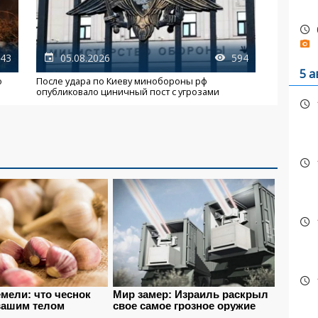
43
05.08.2026
594
5 а
о
После удара по Киеву минобороны рф
опубликовало циничный пост с угрозами