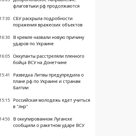
флаговтыки рф продолжаются
17:30
СБУ раскрыла подробности
поражения вражеских объектов
16:30
В кремле назвали новую причину
ударов по Украине
16:05
Оккупанты расстреляли пленного
бойца ВСУ на Донетчине
15:41
Разведка Литвы предупредила о
плане рф по Украине и странам
Балтии
15:15
Российская молодежь едет учиться
в "лнр"
14:50
В оккупированном Луганске
сообщили о ракетном ударе ВСУ