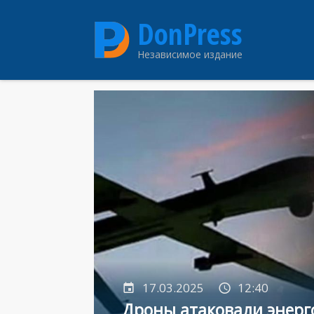
Перейти
DonPress
к
основному
Независимое издание
содержанию
17.03.2025
12:40
Дроны атаковали энерг