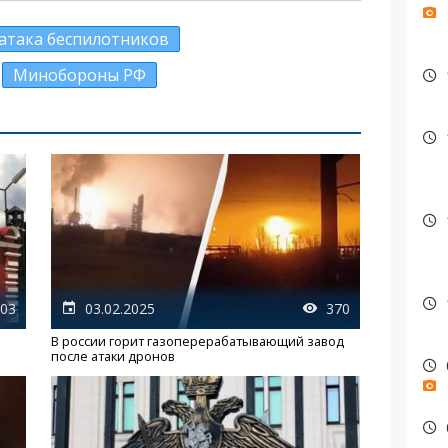
атака беспилотников
Минобороны РФ
03
03.02.2025
370
В россии горит газоперерабатывающий завод
после атаки дронов