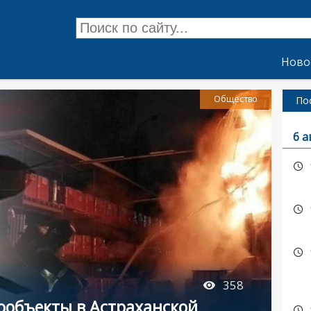
Ново
Общество
По
6 а
358
ообъекты в Астраханской