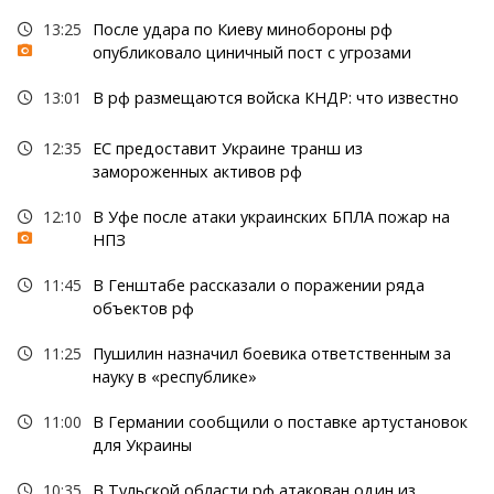
13:25
После удара по Киеву минобороны рф
опубликовало циничный пост с угрозами
13:01
В рф размещаются войска КНДР: что известно
12:35
ЕС предоставит Украине транш из
замороженных активов рф
12:10
В Уфе после атаки украинских БПЛА пожар на
НПЗ
11:45
В Генштабе рассказали о поражении ряда
объектов рф
11:25
Пушилин назначил боевика ответственным за
науку в «республике»
11:00
В Германии сообщили о поставке артустановок
для Украины
10:35
В Тульской области рф атакован один из