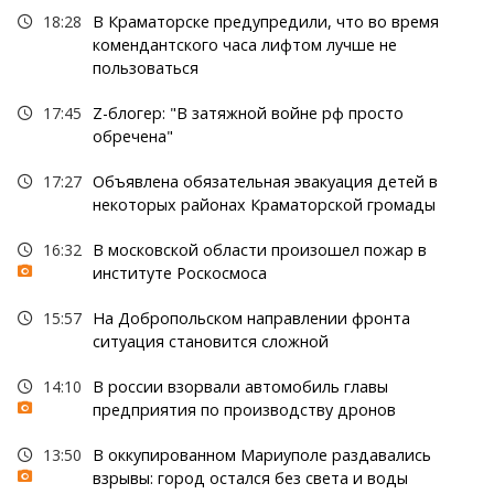
18:28
В Краматорске предупредили, что во время
комендантского часа лифтом лучше не
пользоваться
17:45
Z-блогер: "В затяжной войне рф просто
обречена"
17:27
Объявлена обязательная эвакуация детей в
некоторых районах Краматорской громады
16:32
В московской области произошел пожар в
институте Роскосмоса
15:57
На Добропольском направлении фронта
ситуация становится сложной
14:10
В россии взорвали автомобиль главы
предприятия по производству дронов
13:50
В оккупированном Мариуполе раздавались
взрывы: город остался без света и воды