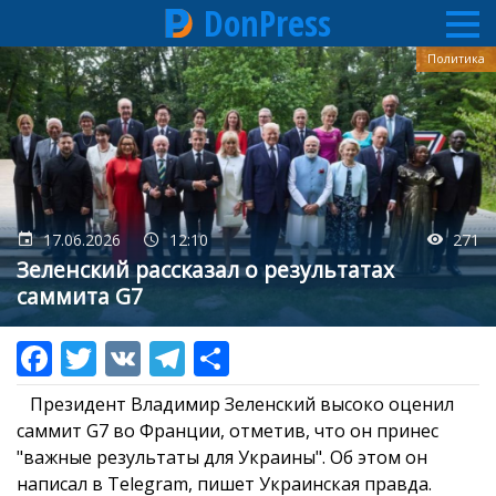
DonPress
Перейти
Политика
к
основному
содержанию
17.06.2026
12:10
271
Зеленский рассказал о результатах
саммита G7
Президент Владимир Зеленский высоко оценил
саммит G7 во Франции, отметив, что он принес
"важные результаты для Украины". Об этом он
написал в Telegram, пишет Украинская правда.