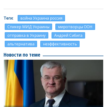
Теги
война Украина россия
Спикер МИД Украины
миротворцы ООН
отправка в Украину
Андрей Сибига
альтернатива
неэффективность
Новости по теме