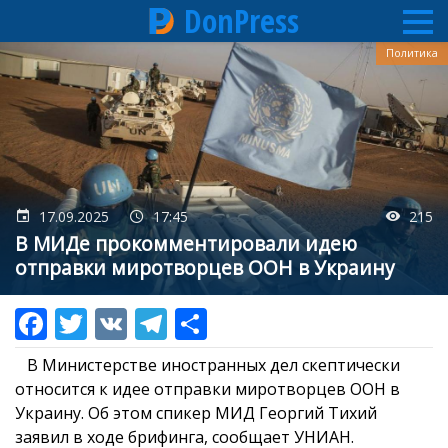
DonPress
Перейти
Политика
к
основному
содержанию
17.09.2025
17:45
215
В МИДе прокомментировали идею
отправки миротворцев ООН в Украину
В Министерстве иностранных дел скептически
относится к идее отправки миротворцев ООН в
Украину. Об этом спикер МИД Георгий Тихий
заявил в ходе брифинга, сообщает УНИАН.