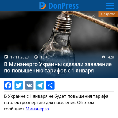
DonPress
Перейти
Общество
к
основному
содержанию
17.11.2023
13:45
428
В Минэнерго Украины сделали заявление
по повышению тарифов с 1 января
В Украине с 1 января не будет повышения тарифа
на электроэнергию для населения. Об этом
сообщает
Минэнерго
.