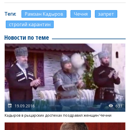
Теги
Рамзан Кадыров
Чечня
запрет
строгий карантин
Новости по теме
19.09.2016
631
Кадыров в рыцарских доспехах поздравил женщин Чечни