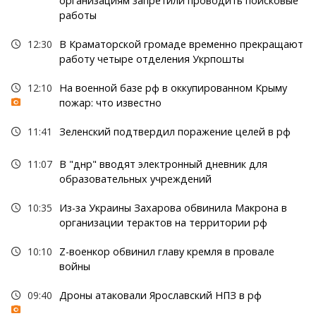
организациям запретили проводить поисковые
работы
12:30
В Краматорской громаде временно прекращают
работу четыре отделения Укрпошты
12:10
На военной базе рф в оккупированном Крыму
пожар: что известно
11:41
Зеленский подтвердил поражение целей в рф
11:07
В "днр" вводят электронный дневник для
образовательных учреждений
10:35
Из-за Украины Захарова обвинила Макрона в
организации терактов на территории рф
10:10
Z-военкор обвинил главу кремля в провале
войны
09:40
Дроны атаковали Ярославский НПЗ в рф