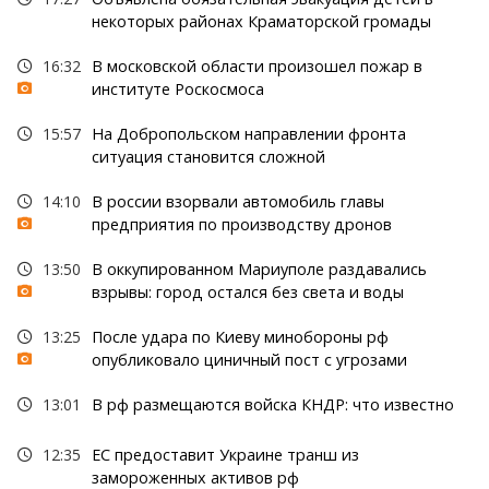
некоторых районах Краматорской громады
16:32
В московской области произошел пожар в
институте Роскосмоса
15:57
На Добропольском направлении фронта
ситуация становится сложной
14:10
В россии взорвали автомобиль главы
предприятия по производству дронов
13:50
В оккупированном Мариуполе раздавались
взрывы: город остался без света и воды
13:25
После удара по Киеву минобороны рф
опубликовало циничный пост с угрозами
13:01
В рф размещаются войска КНДР: что известно
12:35
ЕС предоставит Украине транш из
замороженных активов рф