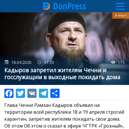
DonPress
Перейти
В мире
к
основному
содержанию
18.04.2020
11:20
115
Кадыров запретил жителям Чечни и
госслужащим в выходные покидать дома
Глава Чечни Рамзан Кадыров объявил на
территории всей республики 18 и 19 апреля строгий
карантин, запретив жителям покидать свои дома.
Об этом Об этом о сказал в эфире ЧГТРК «Грозный»,