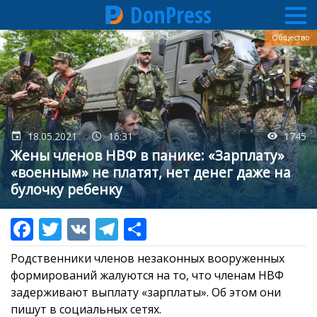
DonPress
Перейти
Общество
к
основному
содержанию
18.05.2021
16:31
1745
Жены членов НВФ в панике: «Зарплату»
«военным» не платят, нет денег даже на
булочку ребенку
Родственники членов незаконных вооруженных
формирований жалуются на то, что членам НВФ
задерживают выплату «зарплаты». Об этом они
пишут в социальных сетях.