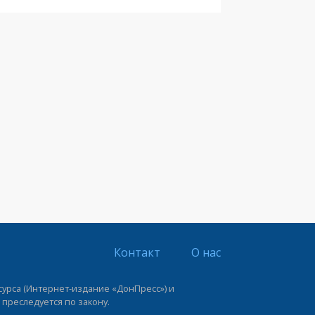
Контакт
О нас
урса (Интернет-издание «ДонПресс») и
 преследуется по закону.