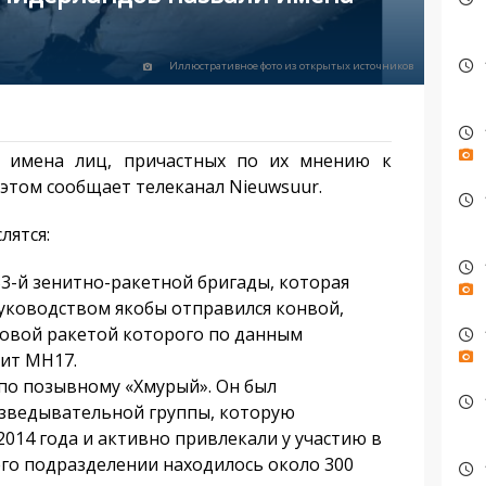
Иллюстративное фото из открытых источников
и имена лиц, причастных по их мнению к
этом сообщает телеканал Nieuwsuur.
лятся:
3-й зенитно-ракетной бригады, которая
 руководством якобы отправился конвой,
повой ракетой которого по данным
бит МН17.
 по позывному «Хмурый». Он был
азведывательной группы, которую
014 года и активно привлекали у участию в
его подразделении находилось около 300