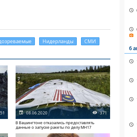
дозреваемые
Нидерланды
СМИ
6 а
51
08.06.2020
371
В Вашингтоне отказались предоставлять
данные о запуске ракеты по делу MH17