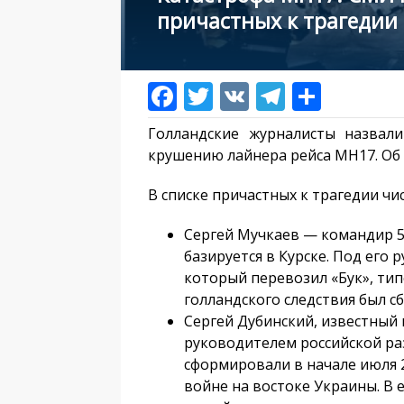
причастных к трагедии
Голландские журналисты назвал
крушению лайнера рейса МН17. Об 
В списке причастных к трагедии чис
Сергей Мучкаев — командир 5
базируется в Курске. Под его
который перевозил «Бук», ти
голландского следствия был с
Сергей Дубинский, известный
руководителем российской р
сформировали в начале июля 2
войне на востоке Украины. В 