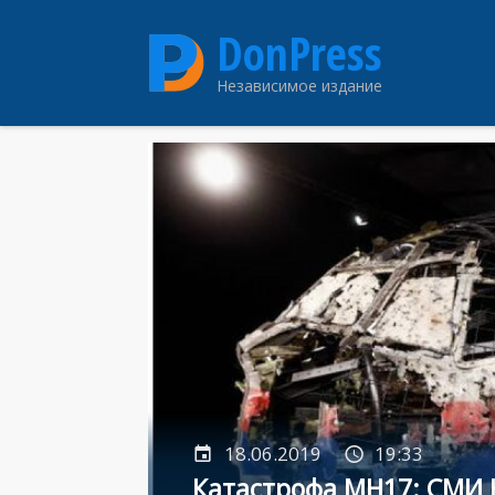
Перейти
DonPress
к
основному
Независимое издание
содержанию
18.06.2019
19:33
Катастрофа MH17: СМИ