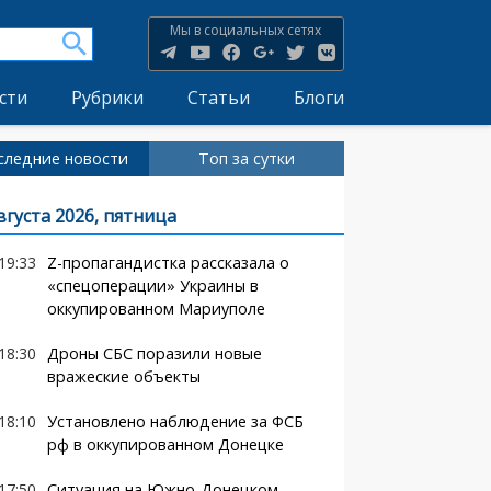
Мы в социальных сетях
сти
Рубрики
Статьи
Блоги
следние новости
Топ за сутки
вгуста 2026, пятница
19:33
Z-пропагандистка рассказала о
«спецоперации» Украины в
оккупированном Мариуполе
18:30
Дроны СБС поразили новые
вражеские объекты
18:10
Установлено наблюдение за ФСБ
рф в оккупированном Донецке
17:50
Ситуация на Южно-Донецком