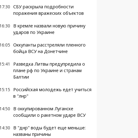
17:30
СБУ раскрыла подробности
поражения вражеских объектов
16:30
В кремле назвали новую причину
ударов по Украине
16:05
Оккупанты расстреляли пленного
бойца ВСУ на Донетчине
15:41
Разведка Литвы предупредила о
плане рф по Украине и странам
Балтии
15:15
Российская молодежь едет учиться
в "лнр"
14:50
В оккупированном Луганске
сообщили о ракетном ударе ВСУ
14:30
В "днр" воды будет еще меньше:
названы причины