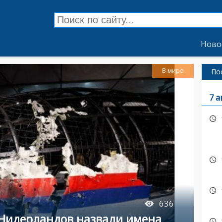
Ново
В мире
По
7 а
636
 Нидерландов назвали имена