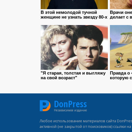
DonPress
Независимое издание
Любое использование материалов сайта DonPress
активной (не закрытой от поисковиков) ссылки н