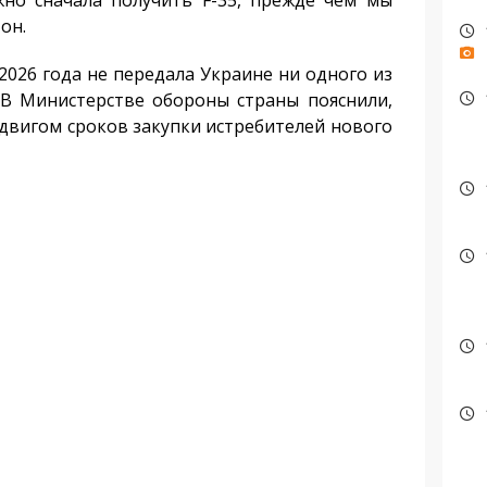
но сначала получить F-35, прежде чем мы
он.
026 года не передала Украине ни одного из
 В Министерстве обороны страны пояснили,
сдвигом сроков закупки истребителей нового