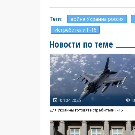
Теги
война Украина россия
Истребители F-16
Новости по теме
04.04.2025
3
Для Украины готовят истребители F-16