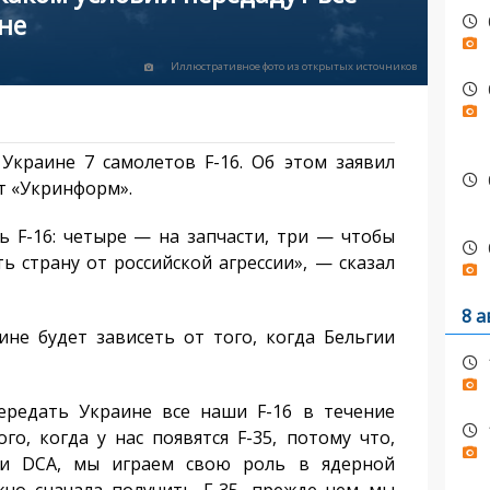
не
Иллюстративное фото из открытых источников
краине 7 самолетов F-16. Об этом заявил
т «Укринформ».
 F-16: четыре — на запчасти, три — чтобы
 страну от российской агрессии», — сказал
8 а
е будет зависеть от того, когда Бельгии
едать Украине все наши F-16 в течение
го, когда у нас появятся F-35, потому что,
ти DCA, мы играем свою роль в ядерной