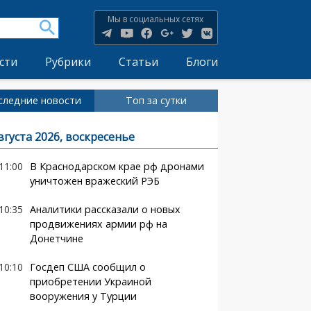
Мы в социальных сетях
сти
Рубрики
Статьи
Блоги
следние новости
Топ за сутки
вгуста 2026, воскресенье
11:00
В Краснодарском крае рф дронами
уничтожен вражеский РЭБ
10:35
Аналитики рассказали о новых
продвижениях армии рф на
Донетчине
10:10
Госдеп США сообщил о
приобретении Украиной
вооружения у Турции