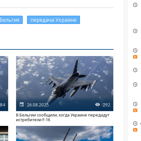
Бельгия
передача Украине
84
26.08.2025
292
В Бельгии сообщили, когда Украине передадут
истребители F-16