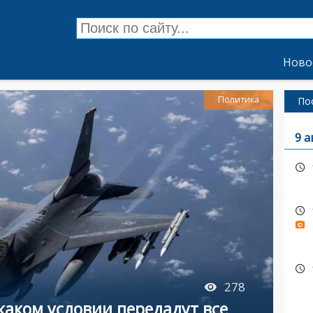
Ново
Политика
По
9 а
278
 каком условии передадут все