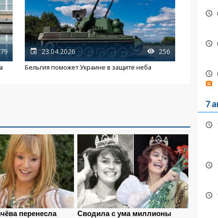
79
23.04.2026
256
а
Бельгия поможет Украине в защите неба
7 а