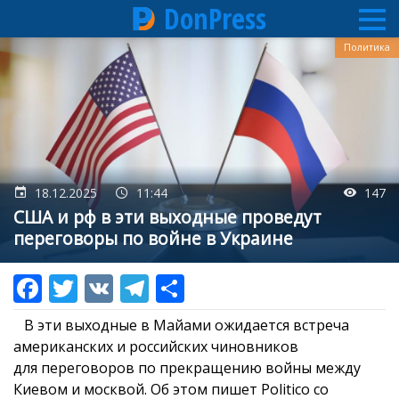
DonPress
Перейти
Политика
к
основному
содержанию
18.12.2025
11:44
147
США и рф в эти выходные проведут
переговоры по войне в Украине
В эти выходные в Майами ожидается встреча
американских и российских чиновников
для переговоров по прекращению войны между
Киевом и москвой. Об этом пишет Politico со