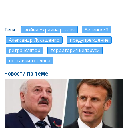
Теги
война Украина россия
Зеленский
Александр Лукашенко
предупреждение
ретранслятор
территория Беларуси
поставки топлива
Новости по теме