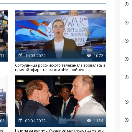
71
14.03.2022
1072
Сотрудница российского телеканала ворвалась в
прямой эфир с плакатом «Нет войне»
06
09.04.2022
1154
ие
Путина за войну с Украиной критикуют даже его