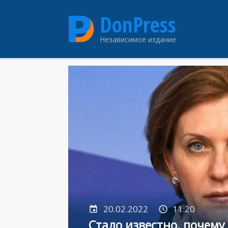
Перейти
DonPress
к
основному
Независимое издание
содержанию
20.02.2022
11:20
Стало известно, почем