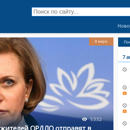
Ново
В мире
По
7 а
5332
у жителей ОРДЛО отправят в