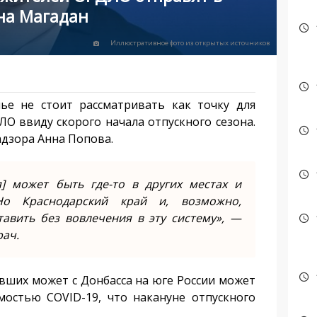
на Магадан
Иллюстративное фото из открытых источников
ье не стоит рассматривать как точку для
О ввиду скорого начала отпускного сезона.
адзора Анна Попова.
] может быть где-то в других местах и
Но Краснодарский край и, возможно,
тавить без вовлечения в эту систему», —
рач.
ывших может с Донбасса на юге России может
мостью COVID-19, что накануне отпускного