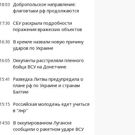
18:03
Добропольское направление:
флаговтыки рф продолжаются
17:30
СБУ раскрыла подробности
поражения вражеских объектов
16:30
В кремле назвали новую причину
ударов по Украине
16:05
Оккупанты расстреляли пленного
бойца ВСУ на Донетчине
15:41
Разведка Литвы предупредила о
плане рф по Украине и странам
Балтии
15:15
Российская молодежь едет учиться
в "лнр"
14:50
В оккупированном Луганске
сообщили о ракетном ударе ВСУ