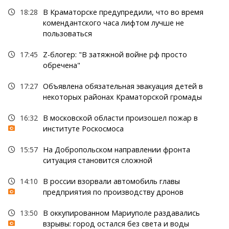
18:28
В Краматорске предупредили, что во время
комендантского часа лифтом лучше не
пользоваться
17:45
Z-блогер: "В затяжной войне рф просто
обречена"
17:27
Объявлена обязательная эвакуация детей в
некоторых районах Краматорской громады
16:32
В московской области произошел пожар в
институте Роскосмоса
15:57
На Добропольском направлении фронта
ситуация становится сложной
14:10
В россии взорвали автомобиль главы
предприятия по производству дронов
13:50
В оккупированном Мариуполе раздавались
взрывы: город остался без света и воды