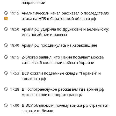
направлении
19:15
Аналитический канал рассказал о последствиях
атаки на НПЗ в Саратовской области рф
18:50
Армия рф ударила по Дружковке и Беленькому:
есть погибшие и ранены
18:40
Армия рф продвинулась на Харьковщине
18:15
Z-блогер заявил, что Пекин посылает москве
сигналы об окончании войны в Украине
17:53
ВСУ сожгли подземные склады "Гераней" и
топлива в рф
17:28
В Госпогранслужбе рассказали где армия рф
может готовить прорыв границы
17:00
В ВСУ объяснили, почему войска рф стремятся
захватить Лиман