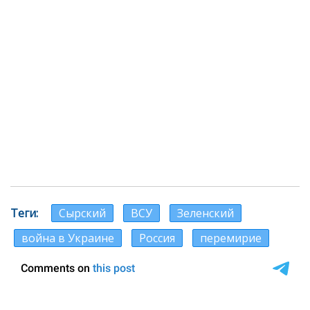
Теги
Сырский
ВСУ
Зеленский
война в Украине
Россия
перемирие