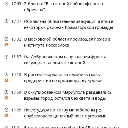
17:45
Z-блогер: "В затяжной войне рф просто
обречена"
17:27
Объявлена обязательная эвакуация детей в
некоторых районах Краматорской громады
16:32
В московской области произошел пожар в
институте Роскосмоса
15:57
На Добропольском направлении фронта
ситуация становится сложной
14:10
В россии взорвали автомобиль главы
предприятия по производству дронов
13:50
В оккупированном Мариуполе раздавались
взрывы: город остался без света и воды
13:25
После удара по Киеву минобороны рф
опубликовало циничный пост с угрозами
13:01
В рф размещаются войска КНДР: что известно