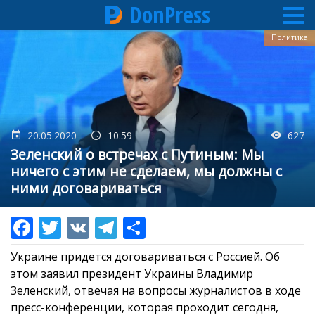
DonPress
Перейти
Политика
к
основному
содержанию
20.05.2020
10:59
627
Зеленский о встречах с Путиным: Мы
ничего с этим не сделаем, мы должны с
ними договариваться
Украине придется договариваться с Россией. Об
этом заявил президент Украины Владимир
Зеленский, отвечая на вопросы журналистов в ходе
пресс-конференции, которая проходит сегодня,