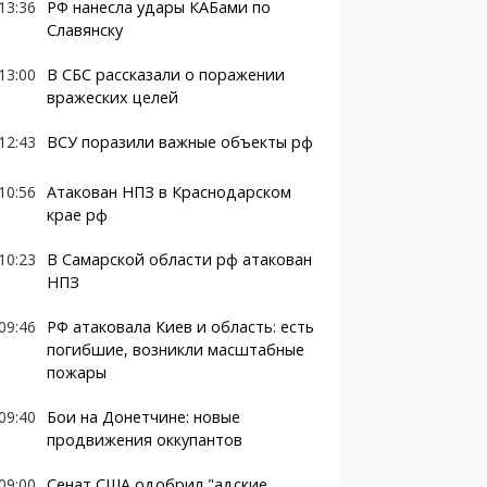
13:36
РФ нанесла удары КАБами по
Славянску
13:00
В СБС рассказали о поражении
вражеских целей
12:43
ВСУ поразили важные объекты рф
10:56
Атакован НПЗ в Краснодарском
крае рф
10:23
В Самарской области рф атакован
НПЗ
09:46
РФ атаковала Киев и область: есть
погибшие, возникли масштабные
пожары
09:40
Бои на Донетчине: новые
продвижения оккупантов
09:00
Сенат США одобрил "адские