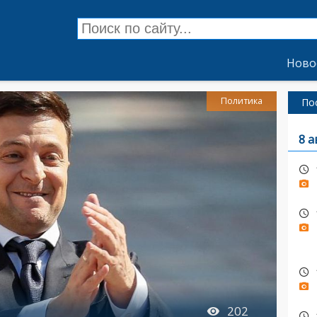
Ново
Политика
По
8 а
202