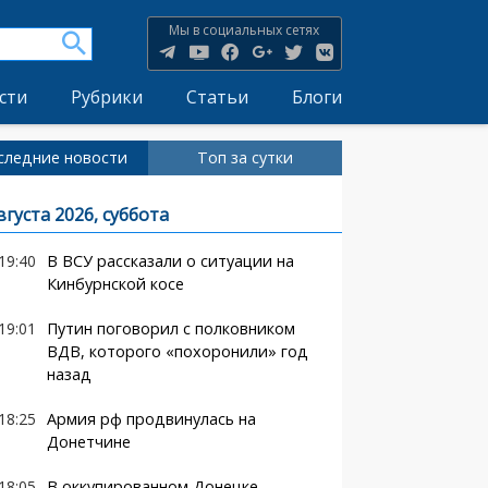
Мы в социальных сетях
сти
Рубрики
Статьи
Блоги
следние новости
Топ за сутки
вгуста 2026, суббота
19:40
В ВСУ рассказали о ситуации на
Кинбурнской косе
19:01
Путин поговорил с полковником
ВДВ, которого «похоронили» год
назад
18:25
Армия рф продвинулась на
Донетчине
18:05
В оккупированном Донецке