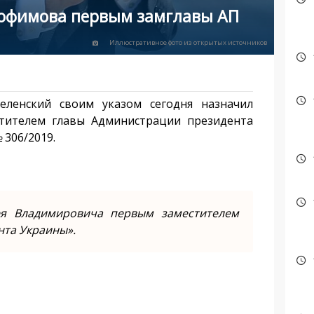
рофимова первым замглавы АП
Иллюстративное фото из открытых источников
ленский своим указом сегодня назначил
тителем главы Администрации президента
 306/2019.
ея Владимировича первым заместителем
нта Украины».