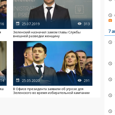
16
25.07.2019
313
7 а
м
Зеленский назначил замом главы Службы
внешней разведки женщину
14
25.05.2020
291
ука
В Офисе президента заявили об угрозе для
Зеленского во время избирательной кампании