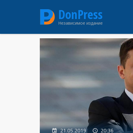
Перейти
DonPress
к
основному
Независимое издание
содержанию
21.05.2019
20:36