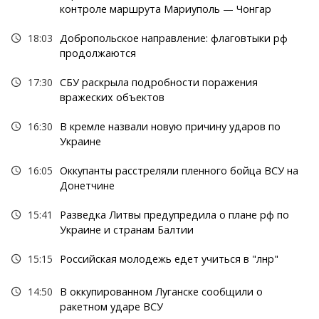
контроле маршрута Мариуполь — Чонгар
18:03
Добропольское направление: флаговтыки рф
продолжаются
17:30
СБУ раскрыла подробности поражения
вражеских объектов
16:30
В кремле назвали новую причину ударов по
Украине
16:05
Оккупанты расстреляли пленного бойца ВСУ на
Донетчине
15:41
Разведка Литвы предупредила о плане рф по
Украине и странам Балтии
15:15
Российская молодежь едет учиться в "лнр"
14:50
В оккупированном Луганске сообщили о
ракетном ударе ВСУ