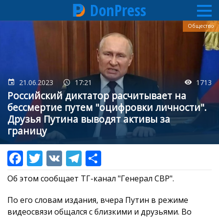
DonPress
Перейти
Общество
к
основному
содержанию
21.06.2023
17:21
1713
Российский диктатор расчитывает на
бессмертие путем "оцифровки личности".
Друзья Путина выводят активы за
границу
Об этом сообщает ТГ-канал "Генерал СВР".
По его словам издания, вчера Путин в режиме
видеосвязи общался с близкими и друзьями. Во