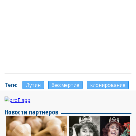
Теги
Лутин
бессмертие
клонирование
Новости партнеров