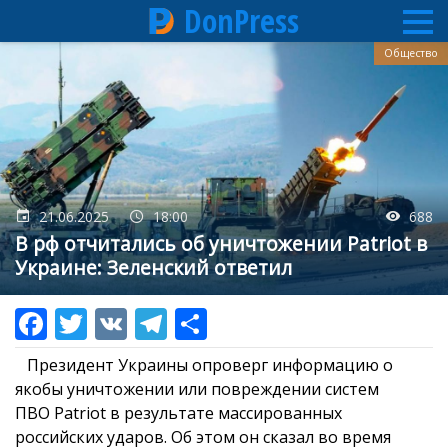
DonPress
Перейти
Общество
к
основному
содержанию
21.06.2025
18:00
688
В рф отчитались об уничтожении Patriot в
Украине: Зеленский ответил
Президент Украины опроверг информацию о
якобы уничтожении или повреждении систем
ПВО Patriot в результате массированных
российских ударов. Об этом он сказал во время