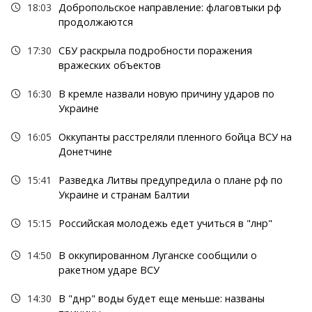
18:03
Добропольское направление: флаговтыки рф
продолжаются
17:30
СБУ раскрыла подробности поражения
вражеских объектов
16:30
В кремле назвали новую причину ударов по
Украине
16:05
Оккупанты расстреляли пленного бойца ВСУ на
Донетчине
15:41
Разведка Литвы предупредила о плане рф по
Украине и странам Балтии
15:15
Российская молодежь едет учиться в "лнр"
14:50
В оккупированном Луганске сообщили о
ракетном ударе ВСУ
14:30
В "днр" воды будет еще меньше: названы