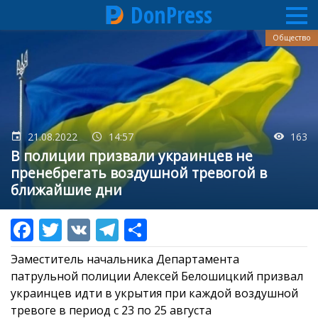
DonPress
Перейти
Общество
к
основному
содержанию
21.08.2022
14:57
163
В полиции призвали украинцев не
пренебрегать воздушной тревогой в
ближайшие дни
Эаместитель начальника Департамента
патрульной полиции Алексей Белошицкий призвал
украинцев идти в укрытия при каждой воздушной
тревоге в период с 23 по 25 августа