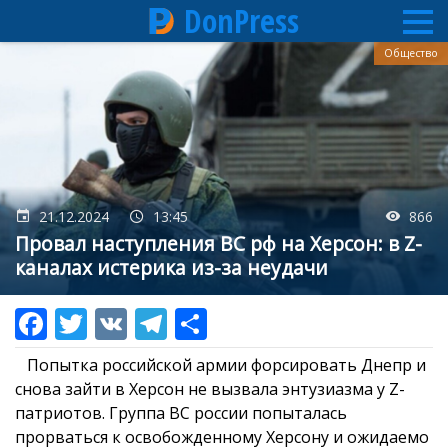
DonPress
Перейти
Общество
к
основному
содержанию
21.12.2024
13:45
866
Провал наступления ВС рф на Херсон: в Z-
каналах истерика из-за неудачи
Попытка российской армии форсировать Днепр и
снова зайти в Херсон не вызвала энтузиазма у Z-
патриотов. Группа ВС россии попыталась
прорваться к освобожденному Херсону и ожидаемо