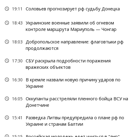
19:11
Соловьев прогнозирует рф судьбу Донецка
18:43
Украинские военные заявили об огневом
контроле маршрута Мариуполь — Чонгар
18:03
Добропольское направление: флаговтыки рф
продолжаются
17:30
СБУ раскрыла подробности поражения
вражеских объектов
16:30
В кремле назвали новую причину ударов по
Украине
16:05
Оккупанты расстреляли пленного бойца ВСУ на
Донетчине
15:41
Разведка Литвы предупредила о плане рф по
Украине и странам Балтии
15:15
Российская молодежь едет учиться в "лнр"