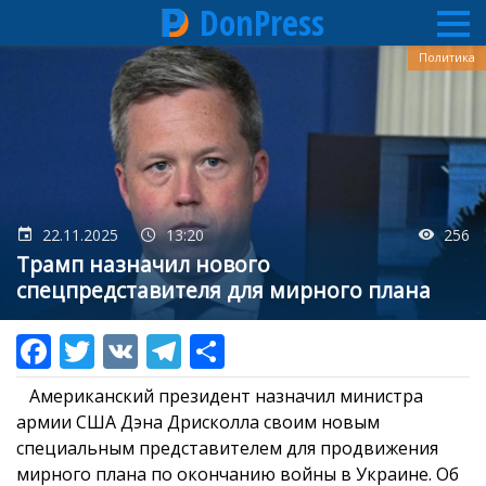
DonPress
Перейти
Политика
к
основному
содержанию
22.11.2025
13:20
256
Трамп назначил нового
спецпредставителя для мирного плана
Американский президент назначил министра
армии США Дэна Дрисколла своим новым
специальным представителем для продвижения
мирного плана по окончанию войны в Украине. Об