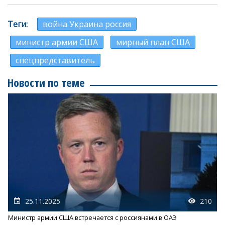
Теги
война Украина россия
министр армии США
мирный план США
спецпредставитель
Новости по теме
25.11.2025
210
Министр армии США встречается с россиянами в ОАЭ