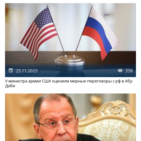
25.11.2025
358
У министра армии США оценили мирные переговоры с рф в Абу-
Даби