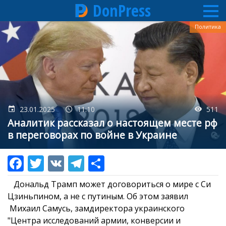
DonPress
Перейти
Политика
к
основному
содержанию
23.01.2025
11:10
511
Аналитик рассказал о настоящем месте рф
в переговорах по войне в Украине
Дональд Трамп может договориться о мире с Си
Цзиньпином, а не с путиным. Об этом заявил
Михаил Самусь, замдиректора украинского
"Центра исследований армии, конверсии и