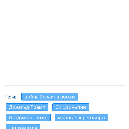
Теги
война Украина россия
Дональд Трамп
Си Цзиньпин
Владимир Путин
мирные переговоры
дипломатия