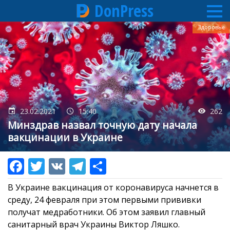
DonPress
Перейти
Здоровье
к
основному
содержанию
23.02.2021
15:40
262
Минздрав назвал точную дату начала
вакцинации в Украине
В Украине вакцинация от коронавируса начнется в
среду, 24 февраля при этом первыми прививки
получат медработники. Об этом заявил главный
санитарный врач Украины Виктор Ляшко.