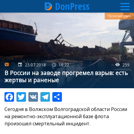
DonPress
Перейти
Происшествия
к
основному
содержанию
23.07.2018
16:22
259
В России на заводе прогремел взрыв: есть
жертвы и раненые
Сегодня в Волжском Волгоградской области России
на ремонтно-эксплуатационной базе флота
произошел смертельный инцидент.