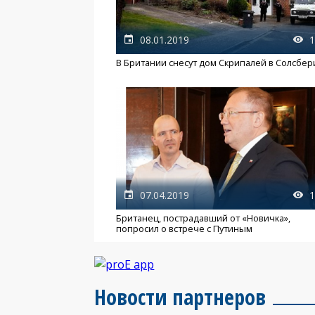
08.01.2019
1
В Британии снесут дом Скрипалей в Солсбер
07.04.2019
1
Британец, пострадавший от «Новичка»,
попросил о встрече с Путиным
Новости партнеров