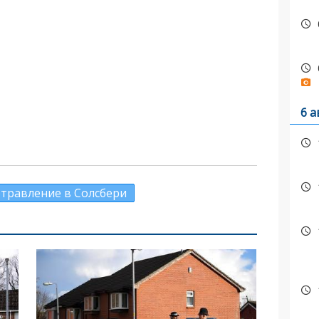
6 а
отравление в Солсбери