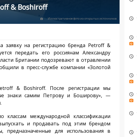
ff & Boshiroff
Иллюстративное фото из открытых источников
а заявку на регистрацию бренда Petroff &
уется передать его россиянам Александру
власти Британии подозревают в отравлении
ообщили в пресс-службе компании «Золотой
troff & Boshiroff. После регистрации мы
ые знаки самим Петрову и Боширову», —
.
по классам международной классификации
 выпускать и продавать под этим брендом
ы, предназначенные для использования в