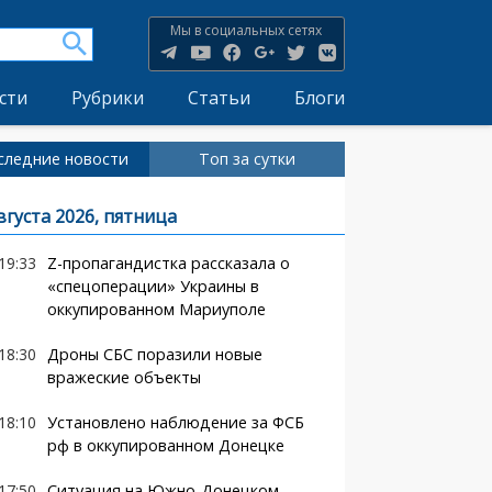
Мы в социальных сетях
сти
Рубрики
Статьи
Блоги
следние новости
Топ за сутки
вгуста 2026, пятница
19:33
Z-пропагандистка рассказала о
«спецоперации» Украины в
оккупированном Мариуполе
18:30
Дроны СБС поразили новые
вражеские объекты
18:10
Установлено наблюдение за ФСБ
рф в оккупированном Донецке
17:50
Ситуация на Южно-Донецком