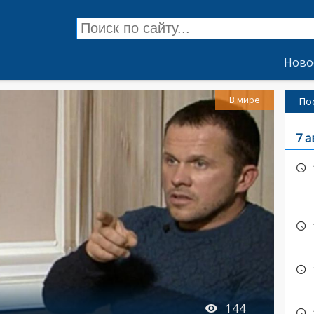
Ново
В мире
По
7 а
144