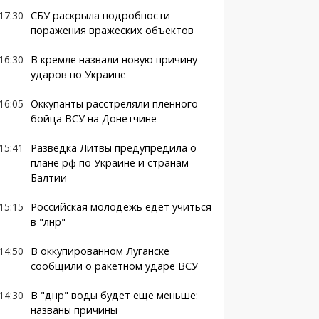
17:30
СБУ раскрыла подробности
поражения вражеских объектов
16:30
В кремле назвали новую причину
ударов по Украине
16:05
Оккупанты расстреляли пленного
бойца ВСУ на Донетчине
15:41
Разведка Литвы предупредила о
плане рф по Украине и странам
Балтии
15:15
Российская молодежь едет учиться
в "лнр"
14:50
В оккупированном Луганске
сообщили о ракетном ударе ВСУ
14:30
В "днр" воды будет еще меньше:
названы причины