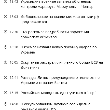
18:43
Украинские военные заявили об огневом
контроле маршрута Мариуполь — Чонгар
18:03
Добропольское направление: флаговтыки рф
продолжаются
17:30
СБУ раскрыла подробности поражения
вражеских объектов
16:30
В кремле назвали новую причину ударов по
Украине
16:05
Оккупанты расстреляли пленного бойца ВСУ на
Донетчине
15:41
Разведка Литвы предупредила о плане рф по
Украине и странам Балтии
15:15
Российская молодежь едет учиться в "лнр"
14:50
В оккупированном Луганске сообщили о
ракетном ударе ВСУ