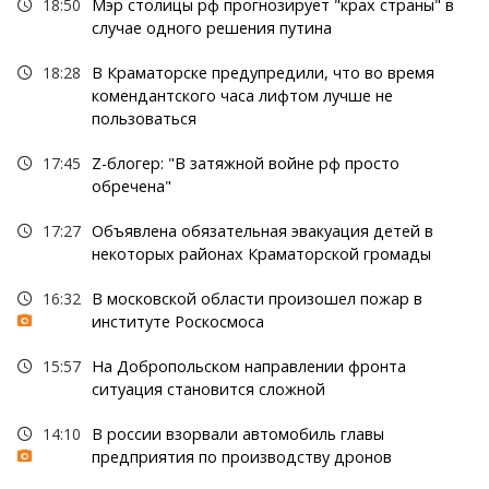
18:50
Мэр столицы рф прогнозирует "крах страны" в
случае одного решения путина
18:28
В Краматорске предупредили, что во время
комендантского часа лифтом лучше не
пользоваться
17:45
Z-блогер: "В затяжной войне рф просто
обречена"
17:27
Объявлена обязательная эвакуация детей в
некоторых районах Краматорской громады
16:32
В московской области произошел пожар в
институте Роскосмоса
15:57
На Добропольском направлении фронта
ситуация становится сложной
14:10
В россии взорвали автомобиль главы
предприятия по производству дронов