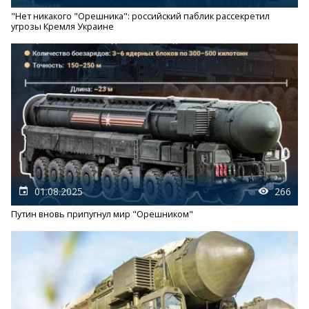
"Нет никакого "Орешника": российский паблик рассекретил
угрозы Кремля Украине
01.08.2025
266
Путин вновь припугнул мир "Орешником"