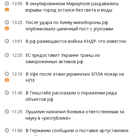
13:50
В оккупированном Мариуполе раздавались
взрывы: город остался без света и воды
13:25
После удара по Киеву минобороны рф
опубликовало циничный пост с угрозами
13:01
В рф размещаются войска КНДР: что известно
12:35
ЕС предоставит Украине транш из
замороженных активов рф
12:10
В Уфе после атаки украинских БПЛА пожар на
НПЗ
11:45
В Генштабе рассказали о поражении ряда
объектов рф
11:25
Пушилин назначил боевика ответственным за
науку в «республике»
11:00
В Германии сообщили о поставке артустановок