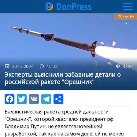
DonPress
Перейти
Общество
к
основному
содержанию
23.12.2024
16:22
4204
Эксперты выяснили забавные детали о
российской ракете "Орешник"
Баллистическая ракета средней дальности
"Орешник", которой хвастался президент рф
Владимир Путин, не является новейшей
разработкой, так как на самом деле, ей не менее