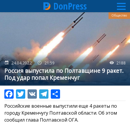
DonPress
Перейти
Общество
к
основному
содержанию
24.04.2022
21:59
2188
Россия выпустила по Полтавщине 9 ракет.
Под удар попал Кременчуг
Российские военные выпустили еще 4 ракеты по
городу Кременчугу Полтавской области. Об этом
сообщил глава Полтавской ОГА.