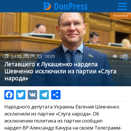
DonPress
Перейти
Политика
к
основному
содержанию
24.05.2021
10:05
255
Летавшего к Лукашенко нардепа
Шевченко исключили из партии «Слуга
народа»
Народного депутата Украины Евгения Шевченко
исключили из партии «Слуга народа». Об
исключении политика из партии сообщил
нардеп ВР Александр Качура на своем Телеграмм-