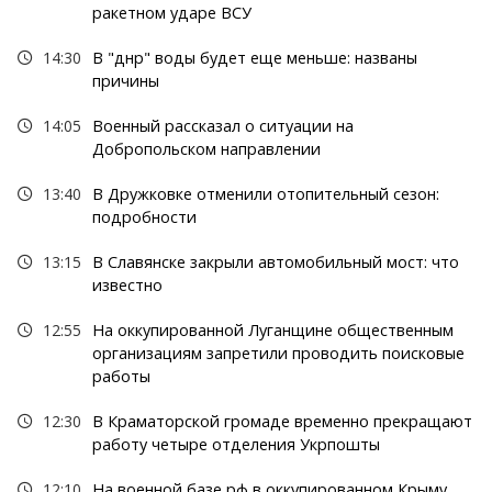
ракетном ударе ВСУ
14:30
В "днр" воды будет еще меньше: названы
причины
14:05
Военный рассказал о ситуации на
Добропольском направлении
13:40
В Дружковке отменили отопительный сезон:
подробности
13:15
В Славянске закрыли автомобильный мост: что
известно
12:55
На оккупированной Луганщине общественным
организациям запретили проводить поисковые
работы
12:30
В Краматорской громаде временно прекращают
работу четыре отделения Укрпошты
12:10
На военной базе рф в оккупированном Крыму