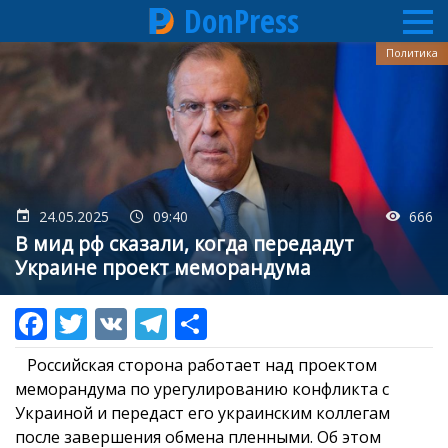
DonPress
Перейти
Политика
к
основному
содержанию
24.05.2025
09:40
666
В мид рф сказали, когда передадут
Украине проект меморандума
Российская сторона работает над проектом
меморандума по урегулированию конфликта с
Украиной и передаст его украинским коллегам
после завершения обмена пленными. Об этом