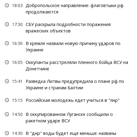
18:03
Добропольское направление: флаговтыки рф
продолжаются
17:30
СБУ раскрыла подробности поражения
вражеских объектов
16:30
В кремле назвали новую причину ударов по
Украине
16:05
Оккупанты расстреляли пленного бойца ВСУ на
Донетчине
15:41
Разведка Литвы предупредила о плане рф по
Украине и странам Балтии
15:15
Российская молодежь едет учиться в "лнр"
14:50
В оккупированном Луганске сообщили о
ракетном ударе ВСУ
14:30
В "днр" воды будет еще меньше: названы