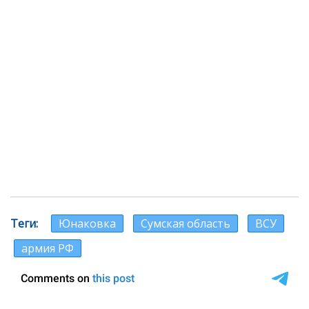
Теги
Юнаковка
Сумская область
ВСУ
армия РФ