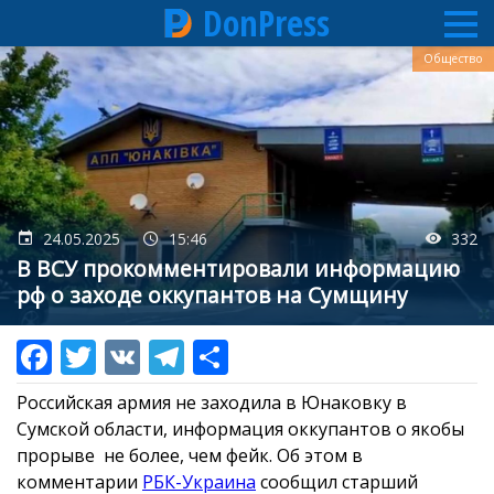
DonPress
Перейти
Общество
к
основному
содержанию
24.05.2025
15:46
332
В ВСУ прокомментировали информацию
рф о заходе оккупантов на Сумщину
Российская армия не заходила в Юнаковку в
Сумской области, информация оккупантов о якобы
прорыве не более, чем фейк. Об этом в
комментарии
РБК-Украина
сообщил старший