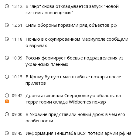
13:12
В "лнр" снова откладывается запуск "новой
системы оповещения"
12:51
Силы обороны поразили ряд объектов рф
11:18
Ночью в оккупированном Мариуполе сообщали
о взрывах
10:39
Россия формирует боевые подразделения из
украинских пленных
10:15
В Крыму бушуют масштабные пожары после
прилетов
09:42
Дроны атаковали Свердловскую область: на
территории склада Wildberries пожар
09:00
В Украине представили новый дрон: в чем его
особенности
08:45
Информация Генштаба ВСУ: потери армии рф на