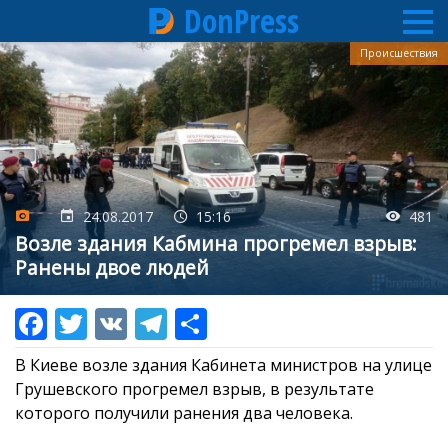
DonPress
Перейти
Происшествия
к
основному
содержанию
24.08.2017
15:16
481
Возле здания Кабмина прогремел взрыв:
Ранены двое людей
В Киеве возле здания Кабинета министров на улице
Грушевского прогремел взрыв, в результате
которого получили ранения два человека.