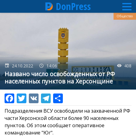
DonPress
Перейти
Общество
к
основному
содержанию
24.10.2022
14:06
408
Названо число освобожденных от РФ
населенных пунктов на Херсонщине
Подразделения ВСУ освободили на захваченной РФ
части Херсонской области более 90 населенных
пунктов. Об этом сообщает оперативное
командование "Юг".