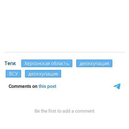
Теги
Херсонская область
деоккупация
ВСУ
деоккупация