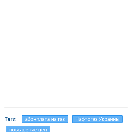
Теги
абонплата на газ
Нафтогаз Украины
повышение цен