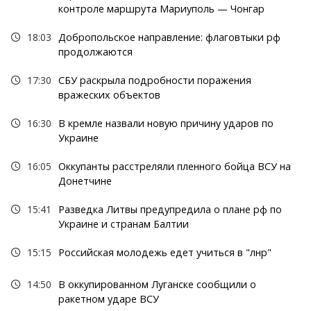
контроле маршрута Мариуполь — Чонгар
18:03
Добропольское направление: флаговтыки рф
продолжаются
17:30
СБУ раскрыла подробности поражения
вражеских объектов
16:30
В кремле назвали новую причину ударов по
Украине
16:05
Оккупанты расстреляли пленного бойца ВСУ на
Донетчине
15:41
Разведка Литвы предупредила о плане рф по
Украине и странам Балтии
15:15
Российская молодежь едет учиться в "лнр"
14:50
В оккупированном Луганске сообщили о
ракетном ударе ВСУ