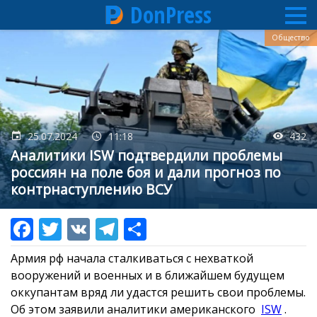
DonPress
Перейти
Общество
к
основному
содержанию
25.07.2024
11:18
432
Аналитики ISW подтвердили проблемы
россиян на поле боя и дали прогноз по
контрнаступлению ВСУ
Армия рф начала сталкиваться с нехваткой
вооружений и военных и в ближайшем будущем
оккупантам вряд ли удастся решить свои проблемы.
Об этом заявили аналитики американского
ISW
.