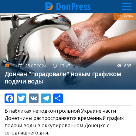
DonPress
Перейти
Общество
к
основному
содержанию
25.07.2024
17:47
635
Дончан "порадовали" новым графиком
подачи воды
В пабликах неподконтрольной Украине части
Донетчины распространяется временный график
подачи воды в оккупированном Донецке с
сегодняшнего дня.