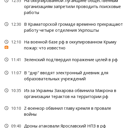
12:55
На оккупированной Луганщине общественным
организациям запретили проводить поисковые
работы
12:30
В Краматорской громаде временно прекращают
работу четыре отделения Укрпошты
12:10
На военной базе рф в оккупированном Крыму
пожар: что известно
11:41
Зеленский подтвердил поражение целей в рф
11:07
В "днр" вводят электронный дневник для
образовательных учреждений
10:35
Из-за Украины Захарова обвинила Макрона в
организации терактов на территории рф
10:10
Z-военкор обвинил главу кремля в провале
войны
09:40
Дроны атаковали Ярославский НПЗ в рф