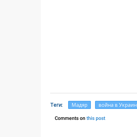
Теги
Мадяр
война в Украин