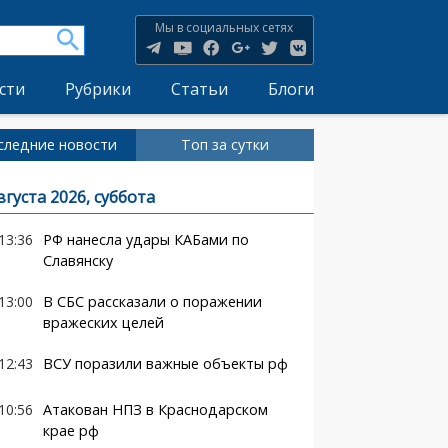
Мы в социальных сетях
сти
Рубрики
Статьи
Блоги
следние новости
Топ за сутки
вгуста 2026, суббота
13:36
РФ нанесла удары КАБами по
Славянску
13:00
В СБС рассказали о поражении
вражеских целей
12:43
ВСУ поразили важные объекты рф
10:56
Атакован НПЗ в Краснодарском
крае рф