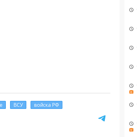
е
ВСУ
войска РФ