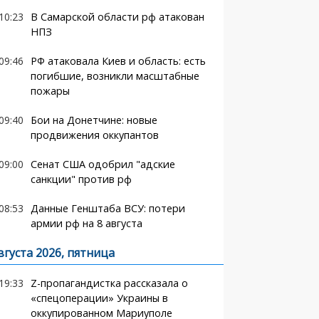
10:23
В Самарской области рф атакован
НПЗ
09:46
РФ атаковала Киев и область: есть
погибшие, возникли масштабные
пожары
09:40
Бои на Донетчине: новые
продвижения оккупантов
09:00
Сенат США одобрил "адские
санкции" против рф
08:53
Данные Генштаба ВСУ: потери
армии рф на 8 августа
вгуста 2026, пятница
19:33
Z-пропагандистка рассказала о
«спецоперации» Украины в
оккупированном Мариуполе