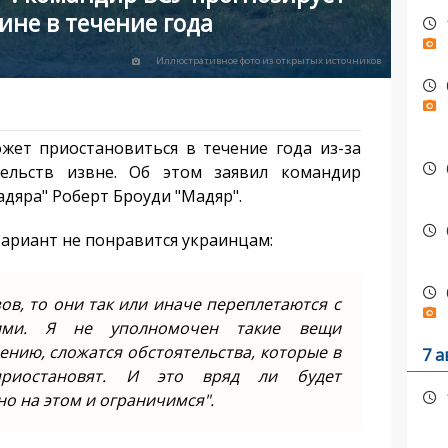
ине в течение года
Иллюстративное фото из открытых источников
жет приостановиться в течение года из-за
тельств извне. Об этом заявил командир
дяра" Роберт Броуди "Мадяр".
вариант не понравится украинцам:
ов, то они так или иначе переплетаются с
щими. Я не уполномочен такие вещи
нию, сложатся обстоятельства, которые в
7 а
риостановят. И это вряд ли будет
но на этом и ограничимся".