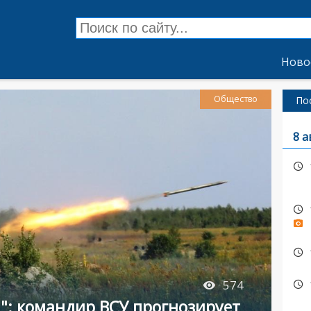
Ново
Общество
По
8 а
574
": командир ВСУ прогнозирует