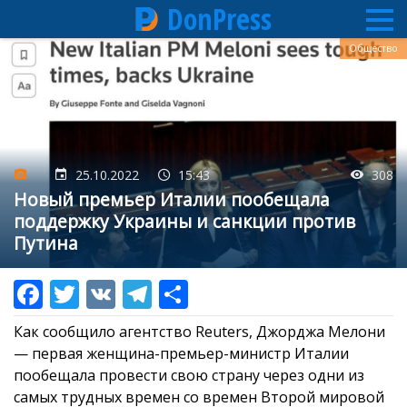
DonPress
Перейти
Общество
к
основному
содержанию
25.10.2022
15:43
308
Новый премьер Италии пообещала
поддержку Украины и санкции против
Путина
Как сообщило агентство Reuters, Джорджа Мелони
— первая женщина-премьер-министр Италии
пообещала провести свою страну через одни из
самых трудных времен со времен Второй мировой