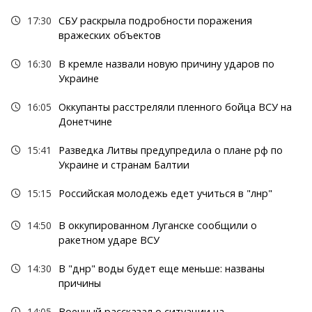
17:30
СБУ раскрыла подробности поражения
вражеских объектов
16:30
В кремле назвали новую причину ударов по
Украине
16:05
Оккупанты расстреляли пленного бойца ВСУ на
Донетчине
15:41
Разведка Литвы предупредила о плане рф по
Украине и странам Балтии
15:15
Российская молодежь едет учиться в "лнр"
14:50
В оккупированном Луганске сообщили о
ракетном ударе ВСУ
14:30
В "днр" воды будет еще меньше: названы
причины
14:05
Военный рассказал о ситуации на