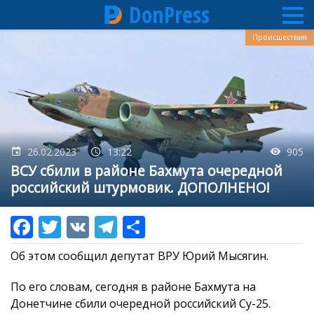
DonPress
Перейти
Происшествия
к
основному
содержанию
26.02.2023
13:22
905
ВСУ сбили в районе Бахмута очередной
российский штурмовик. ДОПОЛНЕНО!
Об этом сообщил депутат ВРУ Юрий Мысягин.
По его словам, сегодня в районе Бахмута на
Донетчине сбили очередной российский Су-25.