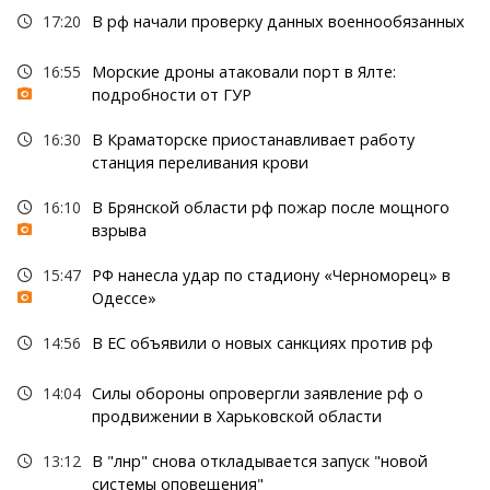
17:20
В рф начали проверку данных военнообязанных
16:55
Морские дроны атаковали порт в Ялте:
подробности от ГУР
16:30
В Краматорске приостанавливает работу
станция переливания крови
16:10
В Брянской области рф пожар после мощного
взрыва
15:47
РФ нанесла удар по стадиону «Черноморец» в
Одессе»
14:56
В ЕС объявили о новых санкциях против рф
14:04
Силы обороны опровергли заявление рф о
продвижении в Харьковской области
13:12
В "лнр" снова откладывается запуск "новой
системы оповещения"