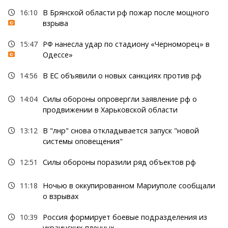
16:10
В Брянской области рф пожар после мощного
взрыва
15:47
РФ нанесла удар по стадиону «Черноморец» в
Одессе»
14:56
В ЕС объявили о новых санкциях против рф
14:04
Силы обороны опровергли заявление рф о
продвижении в Харьковской области
13:12
В "лнр" снова откладывается запуск "новой
системы оповещения"
12:51
Силы обороны поразили ряд объектов рф
11:18
Ночью в оккупированном Мариуполе сообщали
о взрывах
10:39
Россия формирует боевые подразделения из
украинских пленных