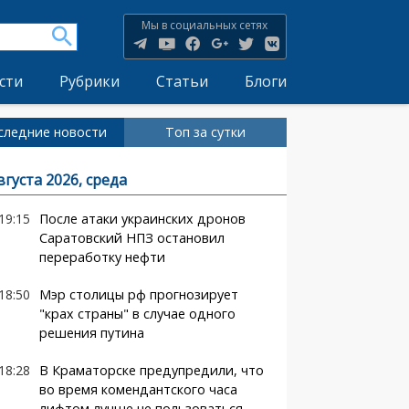
Мы в социальных сетях
сти
Рубрики
Статьи
Блоги
следние новости
Топ за сутки
вгуста 2026, среда
19:15
После атаки украинских дронов
Саратовский НПЗ остановил
переработку нефти
18:50
Мэр столицы рф прогнозирует
"крах страны" в случае одного
решения путина
18:28
В Краматорске предупредили, что
во время комендантского часа
лифтом лучше не пользоваться