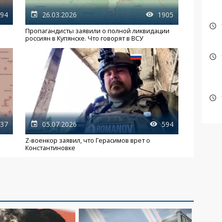
94
26.03.2026
1905
Пропагандисты заявили о полной ликвидации
россиян в Купянске. Что говорят в ВСУ
37
05.07.2026
594
Z-военкор заявил, что Герасимов врет о
Константиновке