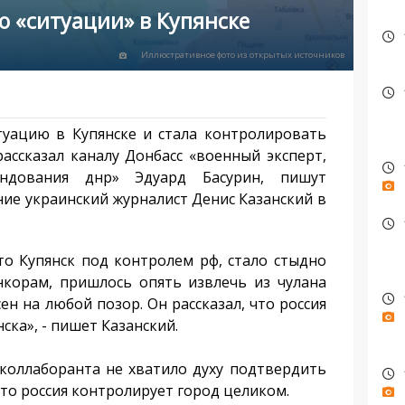
о «ситуации» в Купянске
Иллюстративное фото из открытых источников
уацию в Купянске и стала контролировать
ассказал каналу Донбасс «военный эксперт,
андования днр» Эдуард Басурин, пишут
ние украинский журналист Денис Казанский в
о Купянск под контролем рф, стало стыдно
корам, пришлось опять извлечь из чулана
ен на любой позор. Он рассказал, что россия
ка», - пишет Казанский.
коллаборанта не хватило духу подтвердить
что россия контролирует город целиком.