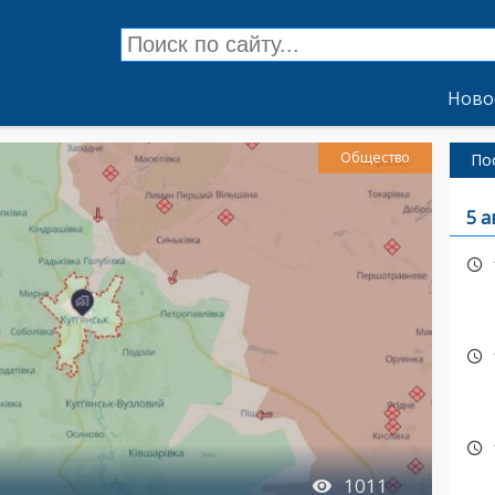
Ново
Общество
По
5 а
1011