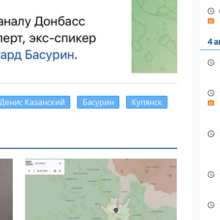
4 а
Денис Казанский
Басурин
Купянск