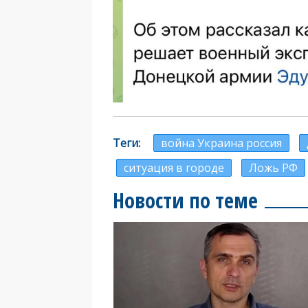
Теги
война Украина россия
ситуация в городе
Ложь РФ
Новости по теме