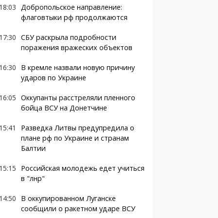
18:03
Добропольское направление:
флаговтыки рф продолжаются
17:30
СБУ раскрыла подробности
поражения вражеских объектов
16:30
В кремле назвали новую причину
ударов по Украине
16:05
Оккупанты расстреляли пленного
бойца ВСУ на Донетчине
15:41
Разведка Литвы предупредила о
плане рф по Украине и странам
Балтии
15:15
Российская молодежь едет учиться
в "лнр"
14:50
В оккупированном Луганске
сообщили о ракетном ударе ВСУ