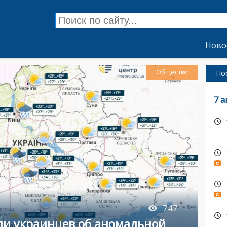
Ново
Общество
По
7 а
747
ли украинцев об аномальной