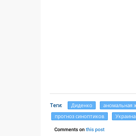
Теги
Диденко
аномальная 
прогноз синоптиков
Украина