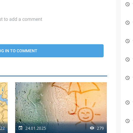
22
24.01.2025
279