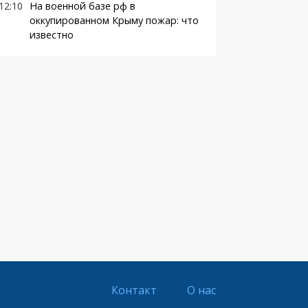
12:10
На военной базе рф в
оккупированном Крыму пожар: что
известно
Контакт
О нас