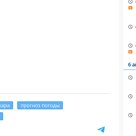
6 а
жара
прогноз погоды