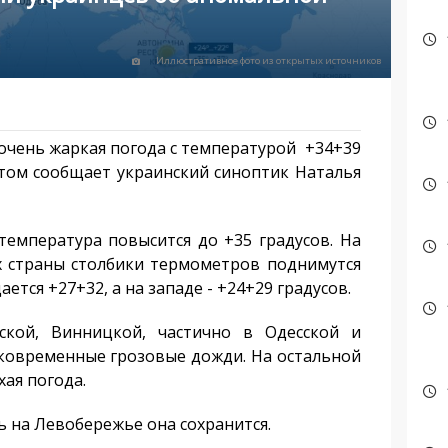
Иллюстративное фото из открытых источников
очень жаркая погода с температурой +34+39
 этом сообщает украинский синоптик Наталья
температура повысится до +35 градусов. На
х страны столбики термометров поднимутся
ается +27+32, а на западе - +24+29 градусов.
кой, Винницкой, частично в Одесской и
тковременные грозовые дожди. На остальной
хая погода.
ь на Левобережье она сохранится.