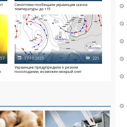
ет
Синоптики пообещали украинцам скачок
температуры до +15
57
17.10.2025
221
Украинцев предупредили о резком
х
похолодании, возможен мокрый снег